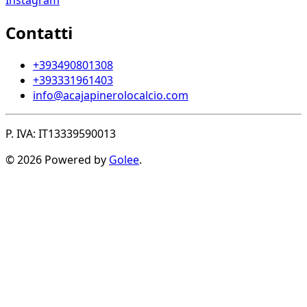
Contatti
+393490801308
+393331961403
info@acajapinerolocalcio.com
P. IVA: IT13339590013
© 2026 Powered by
Golee
.